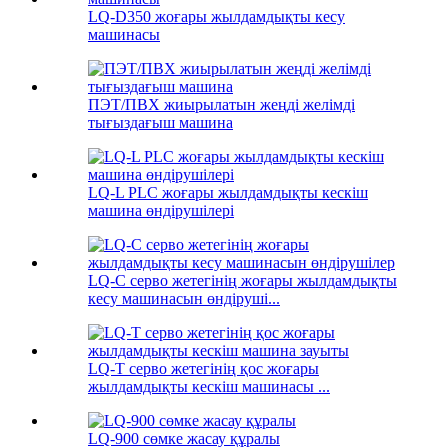
LQ-D350 жоғары жылдамдықты кесу
машинасы
ПЭТ/ПВХ жиырылатын жеңді желімді
тығыздағыш машина
LQ-L PLC жоғары жылдамдықты кескіш
машина өндірушілері
LQ-C серво жетегінің жоғары жылдамдықты
кесу машинасын өндіруші...
LQ-T серво жетегінің қос жоғары
жылдамдықты кескіш машинасы ...
LQ-900 сөмке жасау құралы