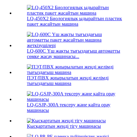
LQ-450X2 Биологиялық ыдырайтын пластик
пакет жасайтын машина
LQ-600C Үш жақты тығыздағыш автоматты
сөмке жасау машинасы...
ПЭТ/ПВХ жиырылатын жеңді желімді
тығыздағыш машина
LQ-GSJP-300A тексеру және қайта орау
машинасы
Қысқартатын жеңді тігу машинасы