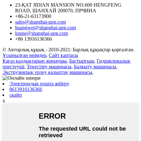
23-ҚАТ JIDIAN MANSION NO.600 HENGFENG
ROAD, ШАНХАЙ 200070, ПРЧИНА
+86-21-63173900
sales@shanghai-upg.com
huangwei@shanghai-upg.com
louise@shanghai-upg.com
+86 13916136366
© Авторлық құқық - 2010-2021: Барлық құқықтар қорғалған.
Ұсынылған өнімдер
,
Сайт картасы
Қағаз қалдықтарын жинаушы
,
Бастырғыш
,
Гидравликалық
престеуші
,
Теңестіру машинасы
,
Балқыту машинасы
,
Экструзиялық үрлеу қалыптау машинасы
,
Электрондық пошта жіберу
8613916136366
скайп
x