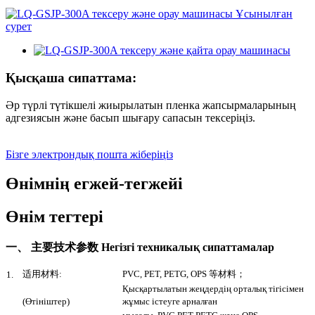
Қысқаша сипаттама:
Әр түрлі түтікшелі жиырылатын пленка жапсырмаларының
адгезиясын және басып шығару сапасын тексеріңіз.
Бізге электрондық пошта жіберіңіз
Өнімнің егжей-тегжейі
Өнім тегтері
一、 主要技术参数 Негізгі техникалық сипаттамалар
适用材料:
PVC, PET, PETG, OPS 等材料；
1.
Қысқартылатын жеңдердің орталық тігісімен
(Өтініштер)
жұмыс істеуге арналған