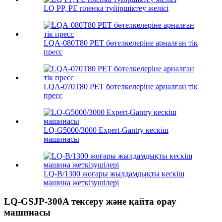
LQ PP, PE пленка түйіршіктеу желісі
LQA-080T80 PET бөтелкелеріне арналған тік
пресс
LQA-070T80 PET бөтелкелеріне арналған тік
пресс
LQ-G5000/3000 Expert-Gantry кескіш
машинасы
LQ-B/1300 жоғары жылдамдықты кескіш
машина жеткізушілері
LQ-GSJP-300A тексеру және қайта орау
машинасы