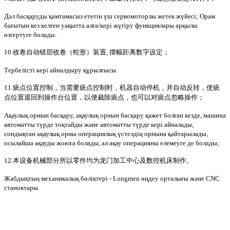
Дәл басқаруды қамтамасыз ететін үш сервомоторлы жетек жүйесі; Орам
бағытын кез келген уақытта алға/кері жүгіру функциялары арқылы
өзгертуге болады.
10.收卷自动错层收卷（蛇形）装置, 摆幅距离数字设定；
Тербелісті кері айналдыру құрылғысы.
11.疵点位置控制，当需要疵点控制时，机器自动停机，并自动反转，使疵
点位置退回到操作台位置，以便裁除疵点，也可以对疵点忽略操作；
Ақаулық орнын басқару, ақаулық орнын басқару қажет болған кезде, машина
автоматты түрде тоқтайды және автоматты түрде кері айналады,
сондықтан ақаулық орны операциялық үстелдің орнына қайтарылады,
осылайша ақауды жоюға болады, ал ақау операцияны елемеуге де болады;
12.本设备机械部分所以零件均为龙门加工中心及数控机床制作。
Жабдықтың механикалық бөліктері - Longmen өңдеу орталығы және CNC
станоктары.