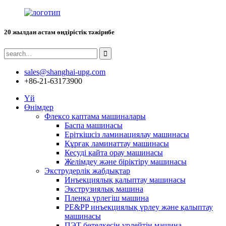
20 жылдан астам өндірістік тәжірибе
sales@shanghai-upg.com
+86-21-63173900
Үй
Өнімдер
Флексо қаптама машиналары
Баспа машинасы
Еріткішсіз ламинациялау машинасы
Құрғақ ламинаттау машинасы
Кесуді қайта орау машинасы
Желімдеу және біріктіру машинасы
Экструдерлік жабдықтар
Инъекциялық қалыптау машинасы
Экструзиялық машина
Пленка үрлегіш машина
PE&PP инъекциялық үрлеу және қалыптау
машинасы
ПЭТ бөтелкесін үрлейтін машина