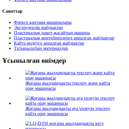
Санаттар
Флексо қаптама машиналары
Экструдерлік жабдықтар
Пластикалық пакет жасайтын машина
Пластикалық контейнерлерге арналған жабдықтар
Қайта өңдеуге арналған жабдықтар
Тұтынылатын материалдар
Ұсынылған өнімдер
Жоғары жылдамдықты тексеру және қайта
орау машинасы
Жоғары жылдамдықты ауа үрлеуін тексеру
қайта орау машинасы