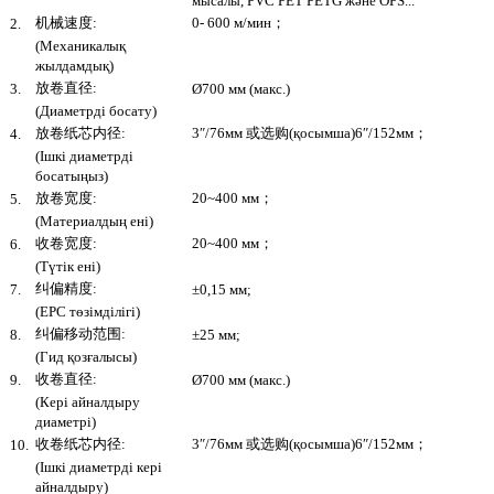
мысалы, PVC PET PETG және OPS...
机械速度:
0- 600 м/мин；
2.
(Механикалық
жылдамдық)
放卷直径:
3.
Ø700 мм (макс.)
(Диаметрді босату)
放卷纸芯内径:
3″/76мм 或选购(қосымша)6″/152мм；
4.
(Ішкі диаметрді
босатыңыз)
放卷宽度:
20~400 мм；
5.
(Материалдың ені)
收卷宽度:
20~400 мм；
6.
(Түтік ені)
纠偏精度:
7.
±0,15 мм;
(EPC төзімділігі)
纠偏移动范围:
8.
±25 мм;
(Гид қозғалысы)
收卷直径:
9.
Ø700 мм (макс.)
(Кері айналдыру
диаметрі)
收卷纸芯内径:
3″/76мм 或选购(қосымша)6″/152мм；
10.
(Ішкі диаметрді кері
айналдыру)