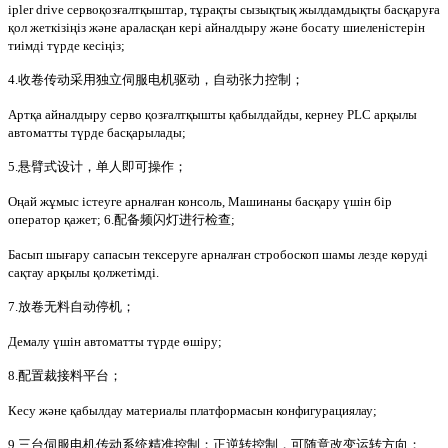
ipler drive сервоқозғалтқыштар, тұрақты сызықтық жылдамдықты басқаруға
қол жеткізіңіз және араласқан кері айналдыру және босату шиеленістерін
тиімді түрде кесіңіз;
4.收卷传动采用独立伺服电机驱动，自动张力控制；
Артқа айналдыру серво қозғалтқышты қабылдайды, кернеу PLC арқылы
автоматты түрде басқарылады;
5.悬臂式设计，单人即可操作；
Оңай жұмыс істеуге арналған консоль, Машинаны басқару үшін бір
оператор қажет; 6.配备频闪灯进行检查;
Басып шығару сапасын тексеруге арналған стробоскоп шамы лезде көруді
сақтау арқылы қолжетімді.
7.放卷无料自动停机；
Демалу үшін автоматты түрде өшіру;
8.配置裁接料平台；
Кесу және қабылдау материалы платформасын конфигурациялау;
9.三台伺服电机传动系统精准控制；正逆转控制，可随意改变运转方向；