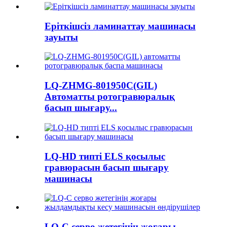
Еріткішсіз ламинаттау машинасы
зауыты
LQ-ZHMG-801950C(GIL)
Автоматты ротогравюралық
басып шығару...
LQ-HD типті ELS қосылыс
гравюрасын басып шығару
машинасы
LQ-C серво жетегінің жоғары