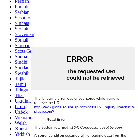
Persian
Punjabi
Serbian
Sesotho
Sinhala
Slovak
Slovenian
Somali
Samoan
Scots Gaelic
Shona
Sindhi
Sundanese
Swahili
Tajik
Tamil
Telugu
Thai
Ukrainian
Urdu
Uzbek
Vietnamese
Welsh
Xhosa
Yiddish