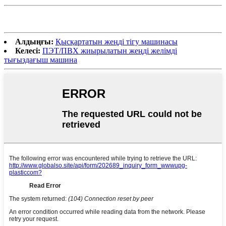
Алдыңғы:
Қысқартатын жеңді тігу машинасы
Келесі:
ПЭТ/ПВХ жиырылатын жеңді желімді
тығыздағыш машина