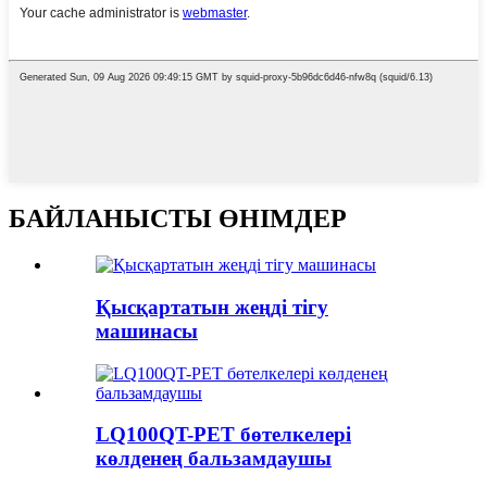
БАЙЛАНЫСТЫ ӨНІМДЕР
Қысқартатын жеңді тігу
машинасы
LQ100QT-PET бөтелкелері
көлденең бальзамдаушы