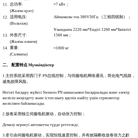
总功率:
≈7 кВт；
11.
(Жалпы қуат)
适用电压:
Айнымалы ток 380V50Гц （三相四线制）；
12.
(Вольтаж)
Ұзындығы 2220 мм*Ендігі 1260 мм*Биіктігі
外形尺寸:
1560 мм；
13.
(Жалпы өлшем)
重量:
14.
≈1000 кг
(Салмағы)
二、 配置特点 Мүмкіндіктер
1.主控系统采用西门子 PN总线控制，与伺服电机网络通讯，简化电气线路，
减免故障风险。
Негізгі басқару жүйесі Siemens PN шинасымен басқарылады және электр
желісін жеңілдету және істен шығу қаупін азайту үшін сервомотор
желісімен байланысады.
2.放卷采用独立伺服电机驱动，自动张力控制；
Демалу кернеуі автоматты түрде реттеледі;
3.牵引由伺服电机驱动，实现恒线速度控制，并有效隔断收放卷张力之齚