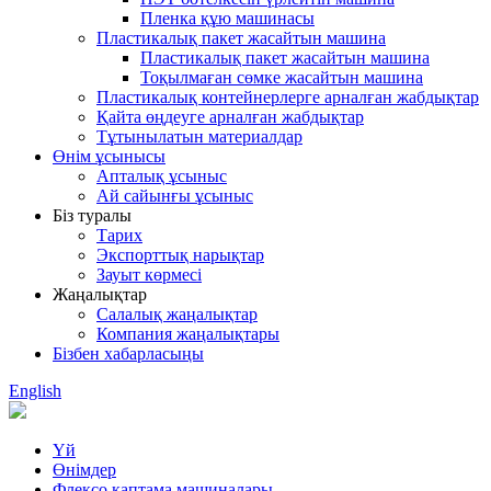
Пленка құю машинасы
Пластикалық пакет жасайтын машина
Пластикалық пакет жасайтын машина
Тоқылмаған сөмке жасайтын машина
Пластикалық контейнерлерге арналған жабдықтар
Қайта өңдеуге арналған жабдықтар
Тұтынылатын материалдар
Өнім ұсынысы
Апталық ұсыныс
Ай сайынғы ұсыныс
Біз туралы
Тарих
Экспорттық нарықтар
Зауыт көрмесі
Жаңалықтар
Салалық жаңалықтар
Компания жаңалықтары
Бізбен хабарласыңы
English
Үй
Өнімдер
Флексо қаптама машиналары