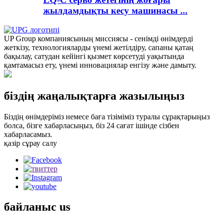
жылдамдықты кесу машинасы ...
UP Group компаниясының миссиясы - сенімді өнімдерді
жеткізу, технологияларды үнемі жетілдіру, сапаны қатаң
бақылау, сатудан кейінгі қызмет көрсетуді уақытында
қамтамасыз ету, үнемі инновациялар енгізу және дамыту.
біздің жаңалықтарға жазылыңыз
Біздің өнімдеріміз немесе баға тізіміміз туралы сұрақтарыңыз
болса, бізге хабарласыңыз, біз 24 сағат ішінде сізбен
хабарласамыз.
қазір сұрау салу
байланыс
us