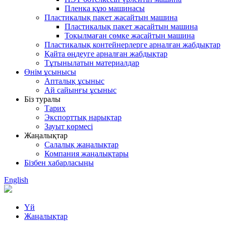
Пленка құю машинасы
Пластикалық пакет жасайтын машина
Пластикалық пакет жасайтын машина
Тоқылмаған сөмке жасайтын машина
Пластикалық контейнерлерге арналған жабдықтар
Қайта өңдеуге арналған жабдықтар
Тұтынылатын материалдар
Өнім ұсынысы
Апталық ұсыныс
Ай сайынғы ұсыныс
Біз туралы
Тарих
Экспорттық нарықтар
Зауыт көрмесі
Жаңалықтар
Салалық жаңалықтар
Компания жаңалықтары
Бізбен хабарласыңы
English
Үй
Жаңалықтар