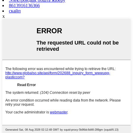
Электрондық пошта жіберу
8613916136366
скайп
x