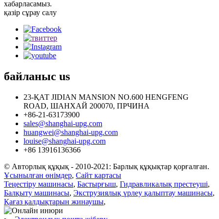
хабарласамыз.
қазір сұрау салу
байланыс
us
23-ҚАТ JIDIAN MANSION NO.600 HENGFENG
ROAD, ШАНХАЙ 200070, ПРЧИНА
+86-21-63173900
sales@shanghai-upg.com
huangwei@shanghai-upg.com
louise@shanghai-upg.com
+86 13916136366
© Авторлық құқық - 2010-2021: Барлық құқықтар қорғалған.
Ұсынылған өнімдер
,
Сайт картасы
Теңестіру машинасы
,
Бастырғыш
,
Гидравликалық престеуші
,
Балқыту машинасы
,
Экструзиялық үрлеу қалыптау машинасы
,
Қағаз қалдықтарын жинаушы
,