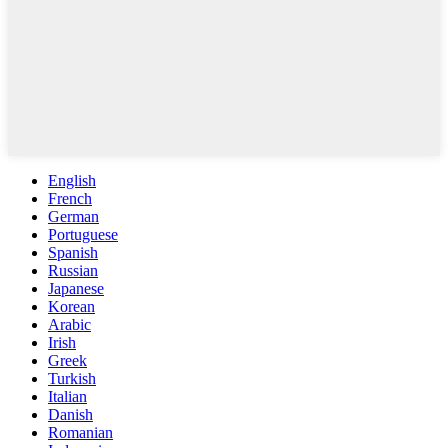
English
French
German
Portuguese
Spanish
Russian
Japanese
Korean
Arabic
Irish
Greek
Turkish
Italian
Danish
Romanian