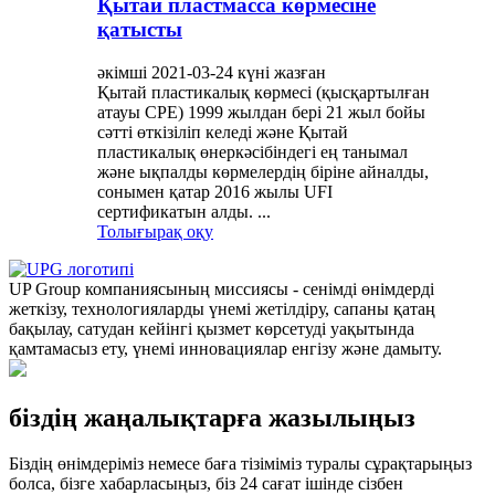
Қытай пластмасса көрмесіне
қатысты
әкімші 2021-03-24 күні жазған
Қытай пластикалық көрмесі (қысқартылған
атауы CPE) 1999 жылдан бері 21 жыл бойы
сәтті өткізіліп келеді және Қытай
пластикалық өнеркәсібіндегі ең танымал
және ықпалды көрмелердің біріне айналды,
сонымен қатар 2016 жылы UFI
сертификатын алды. ...
Толығырақ оқу
UP Group компаниясының миссиясы - сенімді өнімдерді
жеткізу, технологияларды үнемі жетілдіру, сапаны қатаң
бақылау, сатудан кейінгі қызмет көрсетуді уақытында
қамтамасыз ету, үнемі инновациялар енгізу және дамыту.
біздің жаңалықтарға жазылыңыз
Біздің өнімдеріміз немесе баға тізіміміз туралы сұрақтарыңыз
болса, бізге хабарласыңыз, біз 24 сағат ішінде сізбен