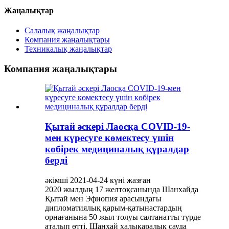
Жаңалықтар
Салалық жаңалықтар
Компания жаңалықтары
Техникалық жаңалықтар
Компания жаңалықтары
Қытай әскері Лаосқа COVID-19-
мен күресуге көмектесу үшін
көбірек медициналық құралдар
берді
әкімші 2021-04-24 күні жазған
2020 жылдың 17 желтоқсанында Шанхайда
Қытай мен Эфиопия арасындағы
дипломатиялық қарым-қатынастардың
орнағанына 50 жыл толуы салтанатты түрде
аталып өтті. Шанхай халықаралық сауда