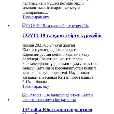
палатасының мүшесі ретінде біздің
компаниямыз іс-шараға қатысуға
шақырылды....
Толығырақ оқу
COVID-19-ға қарсы бірге күресейік
әкімші 2021-03-24 күні жазған
Қытай жұмысқа қайта оралды:
Коронавирустан кейінгі қалпына келу
белгілері Логистика: контейнерлік
көлемдердің оң үрдісі жалғасуда Логистика
саласы Қытайдың коронавирустан кейінгі
қалпына келуін көрсетеді. Наурыздың
алғашқы аптасында Қытай порттарында
9,1% ... болды.
Толығырақ оқу
UP тобы Юяо қаласында өткен