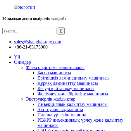
20 жылдан астам өндірістік тәжірибе
sales@shanghai-upg.com
+86-21-63173900
Үй
Өнімдер
Флексо қаптама машиналары
Баспа машинасы
Еріткішсіз ламинациялау машинасы
Құрғақ ламинаттау машинасы
Кесуді қайта орау машинасы
Желімдеу және біріктіру машинасы
Экструдерлік жабдықтар
Инъекциялық қалыптау машинасы
Экструзиялық машина
Пленка үрлегіш машина
PE&PP инъекциялық үрлеу және қалыптау
машинасы
ПЭТ бөтелкесін үрлейтін машина