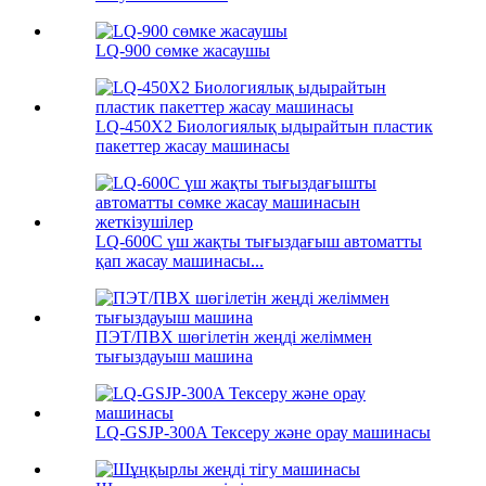
LQ-900 сөмке жасаушы
LQ-450X2 Биологиялық ыдырайтын пластик
пакеттер жасау машинасы
LQ-600C үш жақты тығыздағыш автоматты
қап жасау машинасы...
ПЭТ/ПВХ шөгілетін жеңді желіммен
тығыздауыш машина
LQ-GSJP-300A Тексеру және орау машинасы