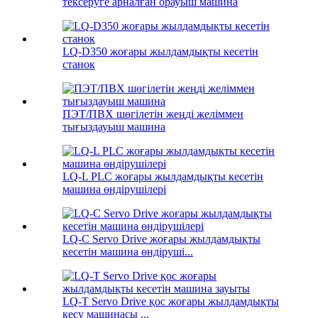
тексеруге арналған орауыш машина
LQ-D350 жоғары жылдамдықты кесетін
станок
ПЭТ/ПВХ шөгілетін жеңді желіммен
тығыздауыш машина
LQ-L PLC жоғары жылдамдықты кесетін
машина өндірушілері
LQ-C Servo Drive жоғары жылдамдықты
кесетін машина өндіруші...
LQ-T Servo Drive қос жоғары жылдамдықты
кесу машинасы ...