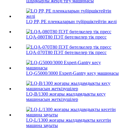
Шұңқырлы жеңді тігу машинасы
LQ PP, PE пленкаларын түйіршіктейтін желі
LQA-080T80 ПЭТ бөтелкелер тік пресс
LQA-070T80 ПЭТ бөтелкелер тік пресс
LQ-G5000/3000 Expert-Gantry кесу машинасы
LQ-B/1300 жоғары жылдамдықты кесу
машинасын жеткізушілер
LQ-L/1300 жоғары жылдамдықты кесетін
машина зауыты