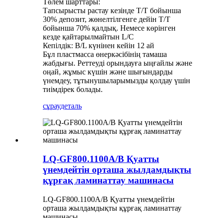
Төлем шарттары:
Тапсырысты растау кезінде T/T бойынша
30% депозит, жөнелтілгенге дейін T/T
бойынша 70% қалдық. Немесе көрінген
кезде қайтарылмайтын L/C
Кепілдік: B/L күнінен кейін 12 ай
Бұл пластмасса өнеркәсібінің тамаша
жабдығы. Реттеуді орындауға ыңғайлы және
оңай, жұмыс күшін және шығындарды
үнемдеу, тұтынушыларымызды қолдау үшін
тиімдірек болады.
сұрау
деталь
LQ-GF800.1100A/B Қуатты
үнемдейтін орташа жылдамдықты
құрғақ ламинаттау машинасы
LQ-GF800.1100A/B Қуатты үнемдейтін
орташа жылдамдықты құрғақ ламинаттау
машинасы