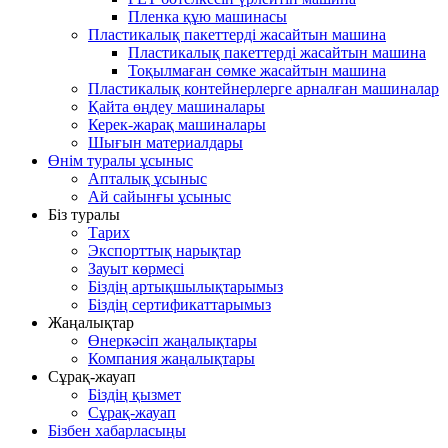
Пленка құю машинасы
Пластикалық пакеттерді жасайтын машина
Пластикалық пакеттерді жасайтын машина
Тоқылмаған сөмке жасайтын машина
Пластикалық контейнерлерге арналған машиналар
Қайта өңдеу машиналары
Керек-жарақ машиналары
Шығын материалдары
Өнім туралы ұсыныс
Апталық ұсыныс
Ай сайынғы ұсыныс
Біз туралы
Тарих
Экспорттық нарықтар
Зауыт көрмесі
Біздің артықшылықтарымыз
Біздің сертификаттарымыз
Жаңалықтар
Өнеркәсіп жаңалықтары
Компания жаңалықтары
Сұрақ-жауап
Біздің қызмет
Сұрақ-жауап
Бізбен хабарласыңы