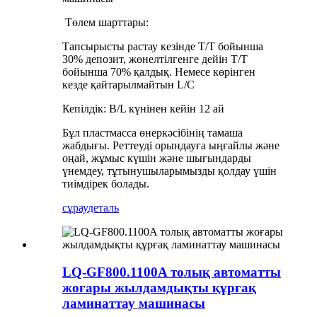
Төлем шарттары:
Тапсырысты растау кезінде T/T бойынша
30% депозит, жөнелтілгенге дейін T/T
бойынша 70% қалдық. Немесе көрінген
кезде қайтарылмайтын L/C
Кепілдік: B/L күнінен кейін 12 ай
Бұл пластмасса өнеркәсібінің тамаша
жабдығы. Реттеуді орындауға ыңғайлы және
оңай, жұмыс күшін және шығындарды
үнемдеу, тұтынушыларымызды қолдау үшін
тиімдірек болады.
сұрау
деталь
LQ-GF800.1100A толық автоматты
жоғары жылдамдықты құрғақ
ламинаттау машинасы