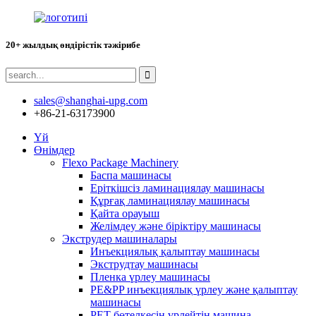
20+ жылдық өндірістік тәжірибе
sales@shanghai-upg.com
+86-21-63173900
Үй
Өнімдер
Flexo Package Machinery
Баспа машинасы
Еріткішсіз ламинациялау машинасы
Құрғақ ламинациялау машинасы
Қайта орауыш
Желімдеу және біріктіру машинасы
Экструдер машиналары
Инъекциялық қалыптау машинасы
Экструдтау машинасы
Пленка үрлеу машинасы
PE&PP инъекциялық үрлеу және қалыптау
машинасы
PET бөтелкесін үрлейтін машина