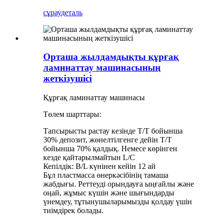
сұрау
деталь
Орташа жылдамдықты құрғақ
ламинаттау машинасының
жеткізушісі
Құрғақ ламинаттау машинасы
Төлем шарттары:
Тапсырысты растау кезінде T/T бойынша
30% депозит, жөнелтілгенге дейін T/T
бойынша 70% қалдық. Немесе көрінген
кезде қайтарылмайтын L/C
Кепілдік: B/L күнінен кейін 12 ай
Бұл пластмасса өнеркәсібінің тамаша
жабдығы. Реттеуді орындауға ыңғайлы және
оңай, жұмыс күшін және шығындарды
үнемдеу, тұтынушыларымызды қолдау үшін
тиімдірек болады.