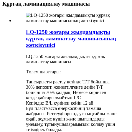
Құрғақ ламинациялау машинасы
LQ-1250 жоғары жылдамдықты
құрғақ ламинаттау машинасының
жеткізушісі
LQ-1250 жоғары жылдамдықты құрғақ
ламинаттау машинасы
Төлем шарттары:
Тапсырысты растау кезінде T/T бойынша
30% депозит, жөнелтілгенге дейін T/T
бойынша 70% қалдық. Немесе көрінген
кезде қайтарылмайтын L/C
Кепілдік: B/L күнінен кейін 12 ай
Бұл пластмасса өнеркәсібінің тамаша
жабдығы. Реттеуді орындауға ыңғайлы және
оңай, жұмыс күшін және шығындарды
үнемдеу, тұтынушыларымызды қолдау үшін
тиімдірек болады.