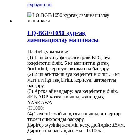
сұрау
деталь
LQ-BGF/1050 құрғақ
ламинациялау машинасы
Негізгі құрылымы:
(1) 1-ші босату фотоэлектрлік EPC, ауа
кеңейтетін білік, 5 кг магниттік ұнтақ
бекіткіші, кернеуді автоматты басқару
(2) 2-ші ағытқыш ауа кеңейтетін білігі, 5 кг
магнитті ұнтақ ілгіш, кернеуді автоматты
басқару
(3) Артқа айналдыру: ауа кеңейтетін білік,
4КВ ABB қозғалтқышы, жапондық
YASKAWA
(H1000)
(4) Тәуелсіз жабын қозғалтқышы, инвертор
тізбегі синхронды басқару.
Дәрігер жүзінің желімін кесу, дюймдік: ±5мм,
Дәрігер пышағы қысымы: 10-100кг.