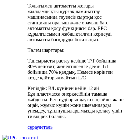
Толығымен автоматты жоғары
жылдамдықты құрғақ ламинаттау
машинасында тәуелсіз сыртқы қос
станцияны орағыш және орауыш бар.
автоматты қосу функциясы бар. EPC
құрылғысымен жабдықталған кернеуді
автоматты басқаруды босатыңыз.
Төлем шарттары:
Тапсырысты растау кезінде T/T бойынша
30% депозит, жөнелтілгенге дейін T/T
бойынша 70% қалдық. Немесе көрінген
кезде қайтарылмайтын L/C
Кепілдік: B/L күнінен кейін 12 ай
Бұл пластмасса өнеркәсібінің тамаша
жабдығы. Реттеуді орындауға ыңғайлы және
оңай, жұмыс күшін және шығындарды
үнемдеу, тұтынушыларымызды қолдау үшін
тиімдірек болады.
сұрау
деталь