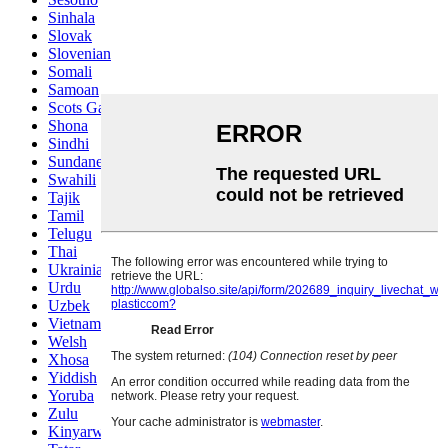
Sinhala
Slovak
Slovenian
Somali
Samoan
Scots Gaelic
Shona
Sindhi
Sundanese
Swahili
Tajik
Tamil
Telugu
Thai
Ukrainian
Urdu
Uzbek
Vietnamese
Welsh
Xhosa
Yiddish
Yoruba
Zulu
Kinyarwanda