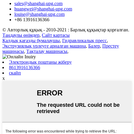
sales@shanghai-upg.com
huangwei@shanghai-upg.com
louise@shanghai-upg.com
+86 13916136366
© Авторлық құқық - 2010-2021 : Барлық құқықтар қорғалған.
Таңдаулы өнімдер
,
Сайт картасы
Қалдық қағазды бумалаушы
,
Гидравликалық пресс
,
Экструзиялық үрлеуге арналған машина
,
Балер
,
Престеу
машинасы
,
Тақталау машинасы
,
Электрондық поштаны жіберу
8613916136366
скайп
x