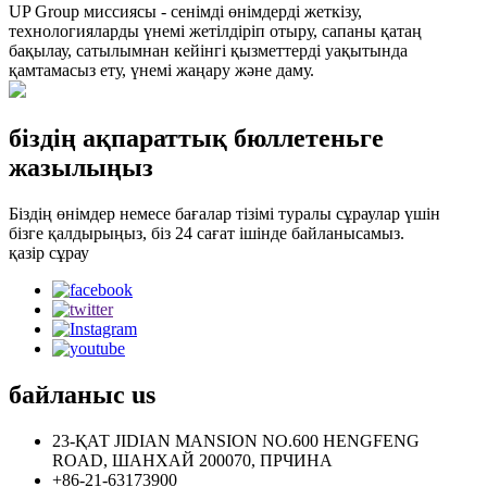
UP Group миссиясы - сенімді өнімдерді жеткізу,
технологияларды үнемі жетілдіріп отыру, сапаны қатаң
бақылау, сатылымнан кейінгі қызметтерді уақытында
қамтамасыз ету, үнемі жаңару және даму.
біздің ақпараттық бюллетеньге
жазылыңыз
Біздің өнімдер немесе бағалар тізімі туралы сұраулар үшін
бізге қалдырыңыз, біз 24 сағат ішінде байланысамыз.
қазір сұрау
байланыс
us
23-ҚАТ JIDIAN MANSION NO.600 HENGFENG
ROAD, ШАНХАЙ 200070, ПРЧИНА
+86-21-63173900