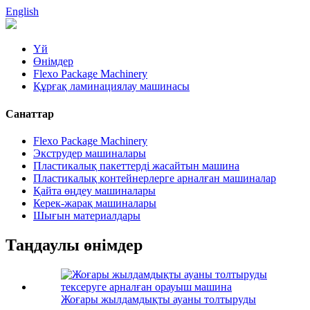
English
Үй
Өнімдер
Flexo Package Machinery
Құрғақ ламинациялау машинасы
Санаттар
Flexo Package Machinery
Экструдер машиналары
Пластикалық пакеттерді жасайтын машина
Пластикалық контейнерлерге арналған машиналар
Қайта өңдеу машиналары
Керек-жарақ машиналары
Шығын материалдары
Таңдаулы өнімдер
Жоғары жылдамдықты ауаны толтыруды